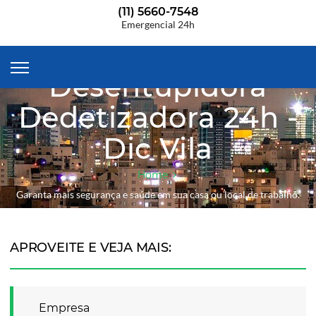
(11) 5660-7548
Emergencial 24h
Desentupidora
Dedetizadora 24h -
Dic Vila
Home
Garanta mais segurança e saúde em sua casa ou local de trabalho.
APROVEITE E VEJA MAIS:
Empresa