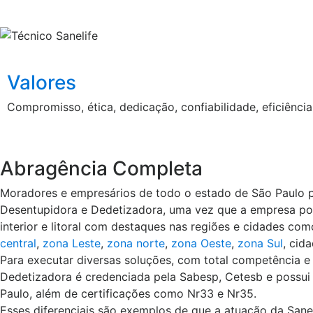
Valores
Compromisso, ética, dedicação, confiabilidade, eficiênci
Abragência Completa
Moradores e empresários de todo o estado de São Paulo p
Desentupidora e Dedetizadora, uma vez que a empresa possu
interior e litoral com destaques nas regiões e cidades co
central
,
zona Leste
,
zona norte
,
zona Oeste
,
zona Sul
, cid
Para executar diversas soluções, com total competência e
Dedetizadora é credenciada pela Sabesp, Cetesb e possui a
Paulo, além de certificações como Nr33 e Nr35.
Esses diferenciais são exemplos de que a atuação da Sane