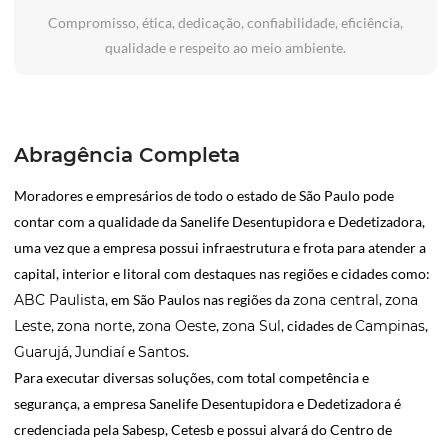
Compromisso, ética, dedicação, confiabilidade, eficiência,
qualidade e respeito ao meio ambiente.
Abragência Completa
Moradores e empresários de todo o estado de São Paulo pode
contar com a qualidade da Sanelife Desentupidora e Dedetizadora,
uma vez que a empresa possui infraestrutura e frota para atender a
capital, interior e litoral com destaques nas regiões e cidades como:
ABC Paulista
, em São Paulos nas regiões da
zona central
,
zona
Leste
,
zona norte
,
zona Oeste
,
zona Sul
, cidades de
Campinas
,
Guarujá
,
Jundiaí
e
Santos
.
Para executar diversas soluções, com total competência e
segurança, a empresa Sanelife Desentupidora e Dedetizadora é
credenciada pela Sabesp, Cetesb e possui alvará do Centro de