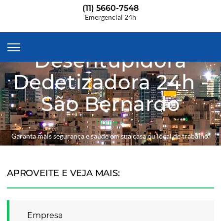
(11) 5660-7548
Emergencial 24h
Desentupidora
Dedetizadora 24h -
São Bernardo
Home
Garanta mais segurança e saúde em sua casa ou local de trabalho.
APROVEITE E VEJA MAIS:
Empresa