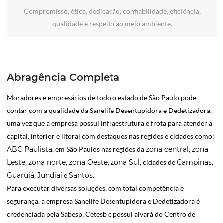
Compromisso, ética, dedicação, confiabilidade, eficiência,
qualidade e respeito ao meio ambiente.
Abragência Completa
Moradores e empresários de todo o estado de São Paulo pode
contar com a qualidade da Sanelife Desentupidora e Dedetizadora,
uma vez que a empresa possui infraestrutura e frota para atender a
capital, interior e litoral com destaques nas regiões e cidades como:
ABC Paulista
, em São Paulos nas regiões da
zona central
,
zona
Leste
,
zona norte
,
zona Oeste
,
zona Sul
, cidades de
Campinas
,
Guarujá
,
Jundiaí
e
Santos
.
Para executar diversas soluções, com total competência e
segurança, a empresa Sanelife Desentupidora e Dedetizadora é
credenciada pela Sabesp, Cetesb e possui alvará do Centro de