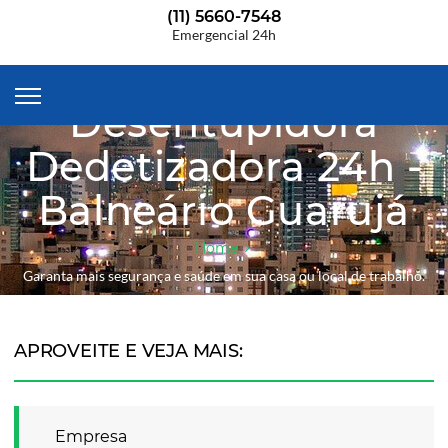
(11) 5660-7548
Emergencial 24h
Desentupidora
Dedetizadora 24h -
Balneário Guarujá
Home
Garanta mais segurança e saúde em sua casa ou local de trabalho.
APROVEITE E VEJA MAIS:
Empresa