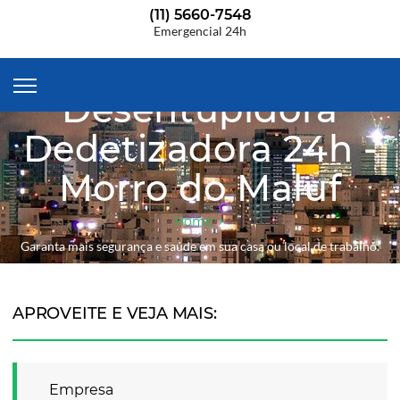
(11) 5660-7548
Emergencial 24h
Desentupidora
Dedetizadora 24h -
Morro do Maluf
Home
Garanta mais segurança e saúde em sua casa ou local de trabalho.
APROVEITE E VEJA MAIS:
Empresa