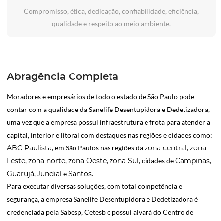
Compromisso, ética, dedicação, confiabilidade, eficiência,
qualidade e respeito ao meio ambiente.
Abragência Completa
Moradores e empresários de todo o estado de São Paulo pode
contar com a qualidade da Sanelife Desentupidora e Dedetizadora,
uma vez que a empresa possui infraestrutura e frota para atender a
capital, interior e litoral com destaques nas regiões e cidades como:
ABC Paulista
, em São Paulos nas regiões da
zona central
,
zona
Leste
,
zona norte
,
zona Oeste
,
zona Sul
, cidades de
Campinas
,
Guarujá
,
Jundiaí
e
Santos
.
Para executar diversas soluções, com total competência e
segurança, a empresa Sanelife Desentupidora e Dedetizadora é
credenciada pela Sabesp, Cetesb e possui alvará do Centro de