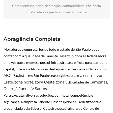
Compromisso, ética, dedicação, confiabilidade, eficiência,
qualidade e respeito ao meio ambiente.
Abragência Completa
Moradores e empresários de todo o estado de São Paulo pode
contar com a qualidade da Sanelife Desentupidora e Dedetizadora,
uma vez que a empresa possui infraestrutura e frota para atender a
capital, interior e litoral com destaques nas regiões e cidades como:
ABC Paulista
, em São Paulos nas regiões da
zona central
,
zona
Leste
,
zona norte
,
zona Oeste
,
zona Sul
, cidades de
Campinas
,
Guarujá
,
Jundiaí
e
Santos
.
Para executar diversas soluções, com total competência e
segurança, a empresa Sanelife Desentupidora e Dedetizadora é
credenciada pela Sabesp, Cetesb e possui alvará do Centro de