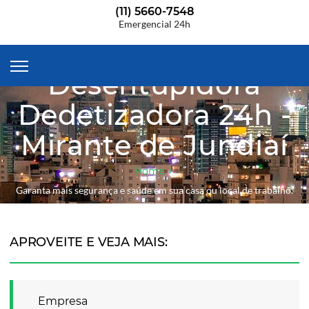
(11) 5660-7548
Emergencial 24h
Desentupidora
Dedetizadora 24h -
Mirante de Jundiaí
Home
Garanta mais segurança e saúde em sua casa ou local de trabalho.
APROVEITE E VEJA MAIS:
Empresa